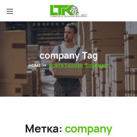
company Tag
HOME
POSTS TAGGED "COMPANY"
Метка:
company